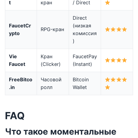
t
кран
/ Direct
Direct
FaucetCr
(низкая
RPG-кран
ypto
комиссия
)
Vie
Кран
FaucetPay
Faucet
(Clicker)
(Instant)
FreeBitco
Часовой
Bitcoin
.in
ролл
Wallet
FAQ
Что такое моментальные