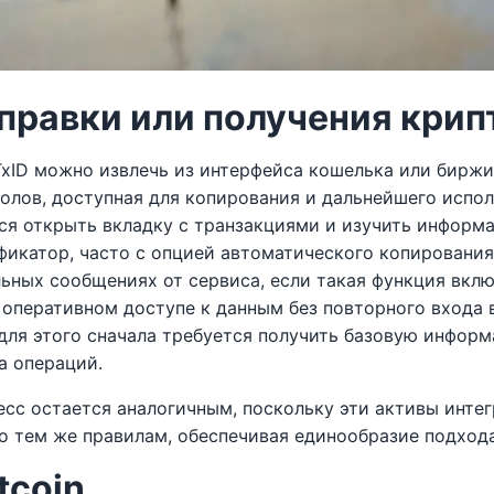
отправки или получения кри
xID можно извлечь из интерфейса кошелька или биржи,
олов, доступная для копирования и дальнейшего испол
тся открыть вкладку с транзакциями и изучить инфор
фикатор, часто с опцией автоматического копирования 
ных сообщениях от сервиса, если такая функция включ
перативном доступе к данным без повторного входа в 
 для этого сначала требуется получить базовую информ
а операций.
есс остается аналогичным, поскольку эти активы инт
по тем же правилам, обеспечивая единообразие подход
tcoin