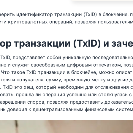
верить идентификатор транзакции (TxID) в блокчейне,
сти криптовалютных операций, позволяя пользователя
ор транзакции (TxID) и зач
TxID, представляет собой уникальную последовательно
йне и служит своеобразным цифровым отпечатком, по
Что такое TxID транзакции в блокчейне, можно описат
теля и получателя, сумму, временную метку и другие д
. TxID это хэш, который необходим для отслеживания с
овать, прошла ли операция успешно или столкнулась с
разрешении споров, позволяя предоставить доказател
ень доверия к децентрализованным финансовым систем