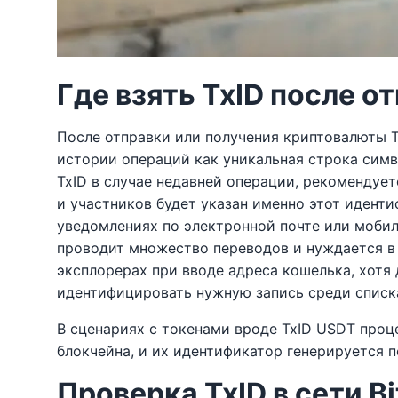
Где взять TxID после 
После отправки или получения криптовалюты T
истории операций как уникальная строка симв
TxID в случае недавней операции, рекомендуе
и участников будет указан именно этот иденти
уведомлениях по электронной почте или мобиль
проводит множество переводов и нуждается в о
эксплорерах при вводе адреса кошелька, хотя
идентифицировать нужную запись среди списк
В сценариях с токенами вроде TxID USDT проц
блокчейна, и их идентификатор генерируется 
Проверка TxID в сети Bi