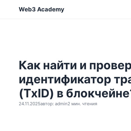
Web3 Academy
Как найти и прове
идентификатор тр
(TxID) в блокчейне
24.11.2025
автор:
admin
2 мин. чтения