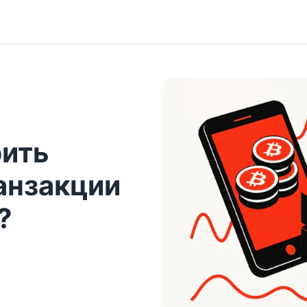
рить
анзакции
?