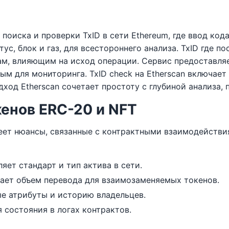
 поиска и проверки TxID в сети Ethereum, где ввод ко
ус, блок и газ, для всестороннего анализа. TxID где п
ам, влияющим на исход операции. Сервис предоставля
мым для мониторинга. TxID check на Etherscan включа
ход Etherscan сочетает простоту с глубиной анализа, 
енов ERC-20 и NFT
меет нюансы, связанные с контрактными взаимодейств
ет стандарт и тип актива в сети.
ет объем перевода для взаимозаменяемых токенов.
е атрибуты и историю владельцев.
состояния в логах контрактов.