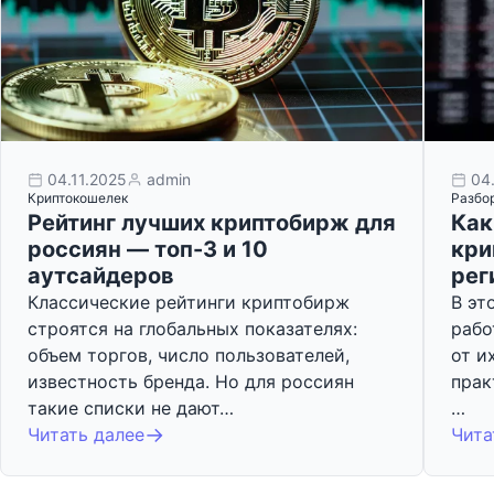
04.11.2025
admin
04
Криптокошелек
Разбо
Рейтинг лучших криптобирж для
Как
россиян — топ-3 и 10
кри
аутсайдеров
рег
Классические рейтинги криптобирж
В эт
строятся на глобальных показателях:
рабо
объем торгов, число пользователей,
от и
известность бренда. Но для россиян
прак
такие списки не дают…
…
Читать далее
Чита